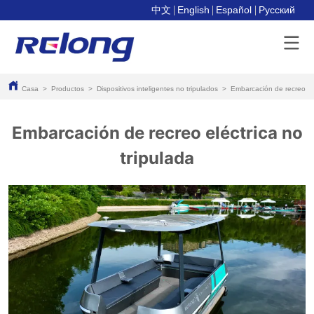
中文
English
Español
Pусский
Casa
>
Productos
>
Dispositivos inteligentes no tripulados
>
Embarcación de recreo elé
Embarcación de recreo eléctrica no
tripulada