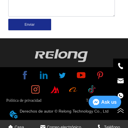
Enviar
Política de privacidad
Términos y condiciones
Ask us
Derechos de autor © Relong Technology Co., Ltd
Casa
Correo electrónico
Teléfono