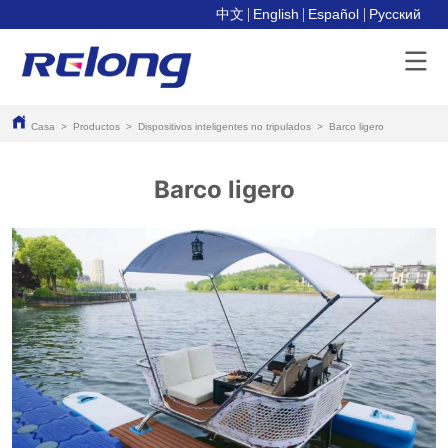
中文
English
Español
Pусский
Casa
>
Productos
>
Dispositivos inteligentes no tripulados
>
Barco ligero
Barco ligero