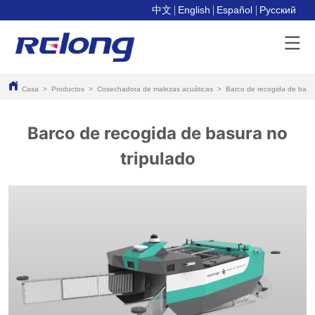
中文
English
Español
Pусский
Casa
>
Productos
>
Cosechadora de malezas acuáticas
>
Barco de recogida de basur
Barco de recogida de basura no
tripulado